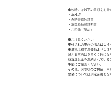
車検時には以下の書類をお持
・車検証
・自賠責保険証書
・車両税納税証明書
・ご印鑑（認め）
※ご注意ください
車検切れの車両の場合は１４
重量税は初年度登録より１３
超える車両は５０００円にな
放置違反金を滞納されている
事前にご確認ください。
その他、お客様のご要望、車
整備については別途必要とな